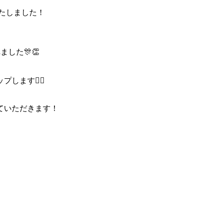
たしました！
した🎊👏
ます🙆‍♂️
ていただきます！