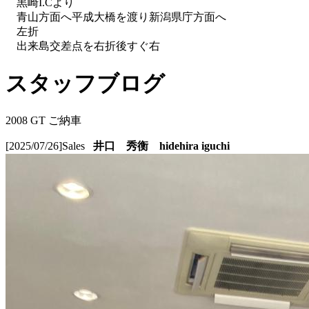
黒崎I.Cより
青山方面へ平成大橋を渡り新潟県庁方面へ
左折
出来島交差点を右折後すぐ右
スタッフブログ
2008 GT ご納車
[2025/07/26]
Sales
井口 秀衡 hidehira iguchi