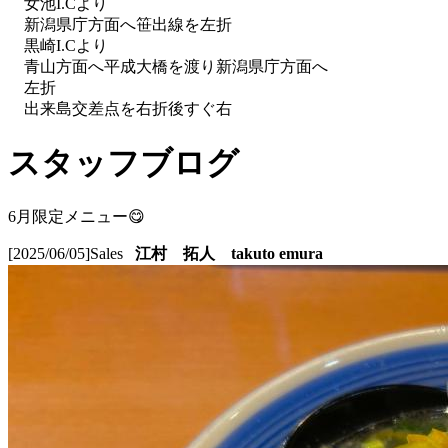
女池I.Cより
新潟県庁方面へ笹出線を左折
黒崎I.Cより
青山方面へ平成大橋を渡り新潟県庁方面へ
左折
出来島交差点を右折後すぐ右
スタッフブログ
6月限定メニュー😋
[2025/06/05]
Sales
江村 拓人 takuto emura