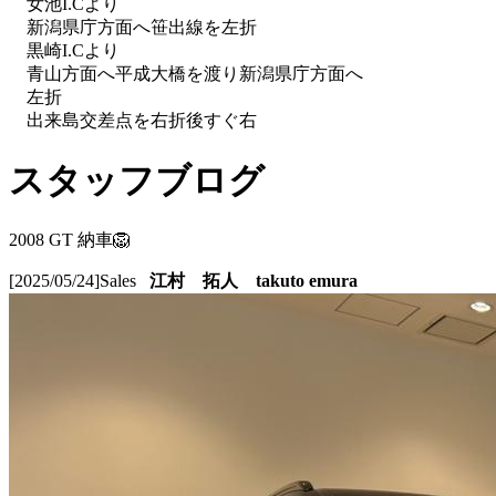
女池I.Cより
新潟県庁方面へ笹出線を左折
黒崎I.Cより
青山方面へ平成大橋を渡り新潟県庁方面へ
左折
出来島交差点を右折後すぐ右
スタッフブログ
2008 GT 納車🦁
[2025/05/24]
Sales
江村 拓人 takuto emura